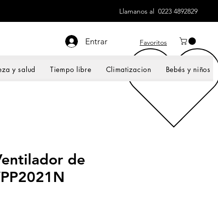
Llamanos al 0223 4892829
Entrar
Favoritos
eza y salud
Tiempo libre
Climatizacion
Bebés y niños
entilador de
 VPP2021N