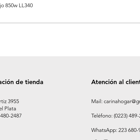
ejo 850w LL340
ación de tienda
Atención al clien
rtiz 3955
Mail: carinahogar@g
l Plata
 480-2487
Teléfono: (0223) 489
WhatsApp: 223 680-