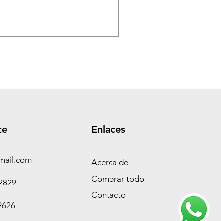
TASEME Leñero Super Alpi
Precio
$ 360.000,00
te
Enlaces
mail.com
Acerca de
Comprar todo
-2829
Contacto
9626