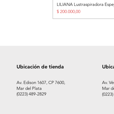
LILIANA Lustraspiradora Esp
Precio
$ 200.000,00
Ubicación de tienda
Ubic
Av. Edison 1607, CP 7600,
Av. Vé
Mar del Plata
Mar de
(0223) 489-2829
(0223)