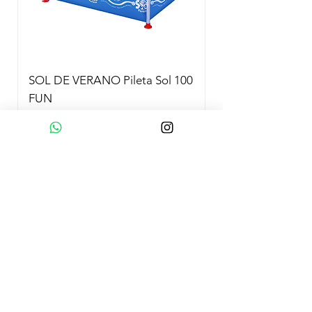
SOL DE VERANO Pileta Sol 100
FUN
Precio
$ 79.000,00
Agregar al carrito