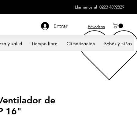
Llamanos al 0223 4892829
Entrar
Favoritos
eza y salud
Tiempo libre
Climatizacion
Bebés y niños
Ventilador de
P 16"