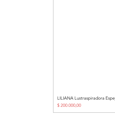
LILIANA Lustraspiradora Esp
Precio
$ 200.000,00