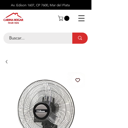
Av. Edison 1607, CP 7600, Mar del Plata