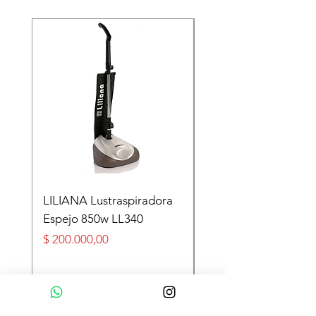
LILIANA Lustraspiradora
TASEME Leñero Sup
Espejo 850w LL340
Alpino Black 6000 cal
Precio
Precio
$ 200.000,00
$ 360.000,00