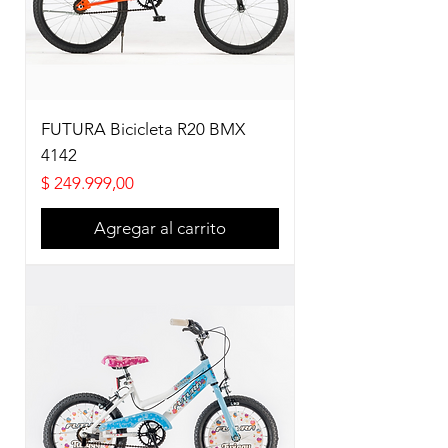
FUTURA Bicicleta R20 BMX
4142
Precio
$ 249.999,00
Agregar al carrito