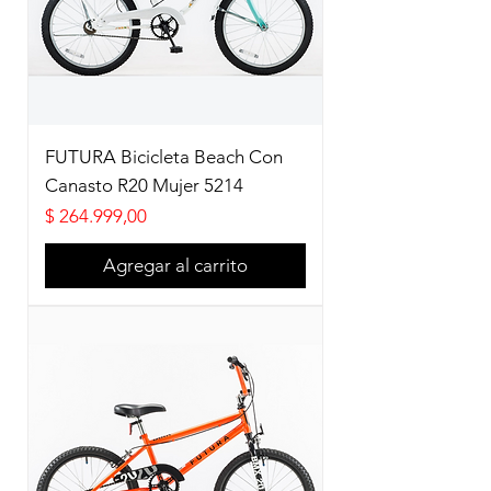
FUTURA Bicicleta Beach Con
Canasto R20 Mujer 5214
Precio
$ 264.999,00
Agregar al carrito