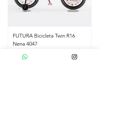
FUTURA Bicicleta Twin R16
Nena 4047
Precio
$ 229.999,00
Agregar al carrito