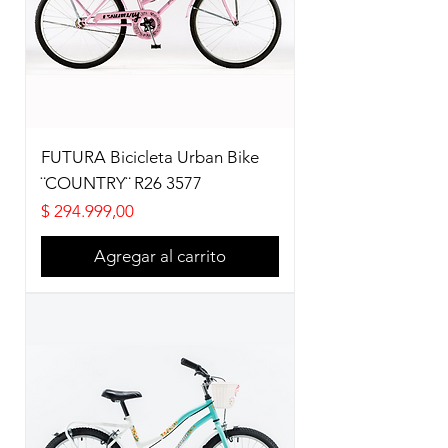
FUTURA Bicicleta Urban Bike
¨COUNTRY¨ R26 3577
Precio
$ 294.999,00
Agregar al carrito