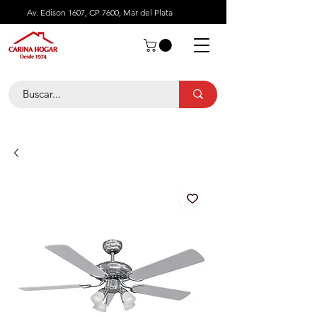
Av. Edison 1607, CP 7600, Mar del Plata