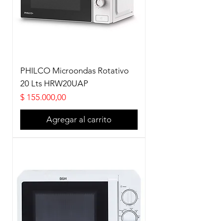
PHILCO Microondas Rotativo
20 Lts HRW20UAP
Precio
$ 155.000,00
Agregar al carrito