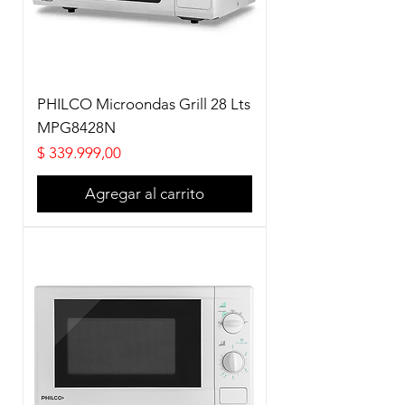
PHILCO Microondas Grill 28 Lts
MPG8428N
Precio
$ 339.999,00
Agregar al carrito