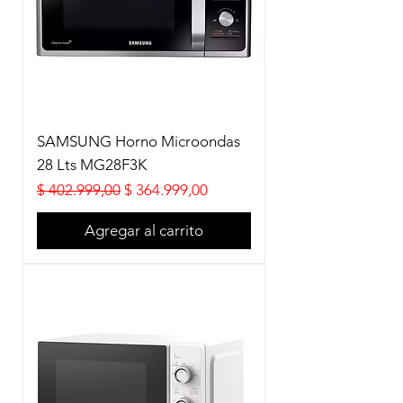
SAMSUNG Horno Microondas
28 Lts MG28F3K
Precio
Precio de oferta
$ 402.999,00
$ 364.999,00
Agregar al carrito