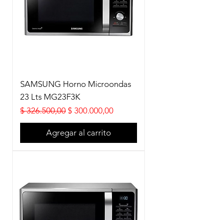
SAMSUNG Horno Microondas
23 Lts MG23F3K
Precio
Precio de oferta
$ 326.500,00
$ 300.000,00
Agregar al carrito