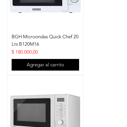
BGH Microondas Quick Chef 20
Lts B120M16
Precio
$ 180.000,00
Agregar al carrito