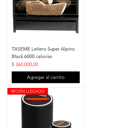
TASEME Leñero Super Alpino
Black 6000 calorías
Precio
$ 360.000,00
Agregar al carrito
RECIÉN LLEGADO