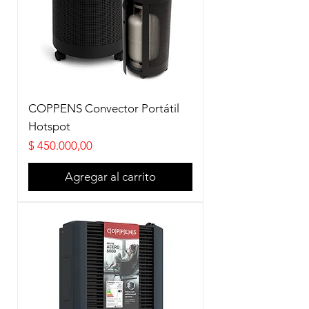
COPPENS Convector Portátil
Hotspot
Precio
$ 450.000,00
Agregar al carrito