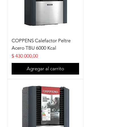
COPPENS Calefactor Peltre
Acero TBU 6000 Kcal
Precio
$ 430.000,00
Agregar al carrito