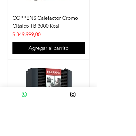
COPPENS Calefactor Cromo
Clásico TB 3000 Kcal
Precio
$ 349.999,00
Agregar al carrito