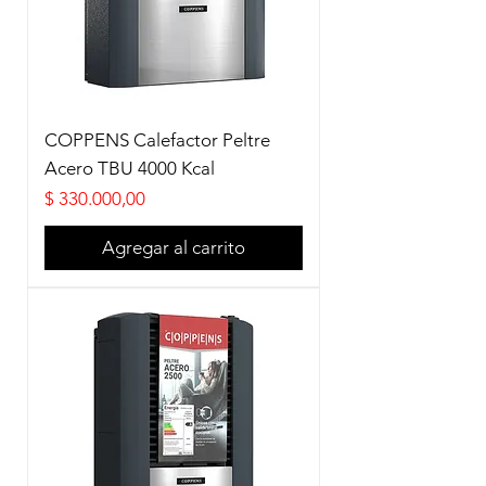
COPPENS Calefactor Peltre
Acero TBU 4000 Kcal
Precio
$ 330.000,00
Agregar al carrito