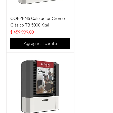
COPPENS Calefactor Cromo
Clásico TB 5000 Kcal
Precio
$ 459.999,00
Agregar al carrito