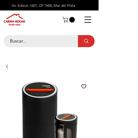
Av. Edison 1607, CP 7600, Mar del Plata