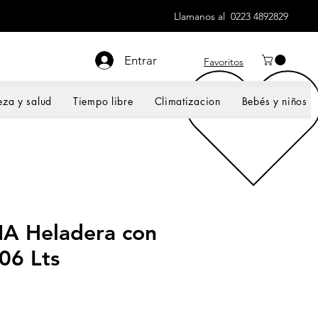
Llamanos al 0223 4892829
Entrar
Favoritos
eza y salud
Tiempo libre
Climatizacion
Bebés y niños
A Heladera con
06 Lts