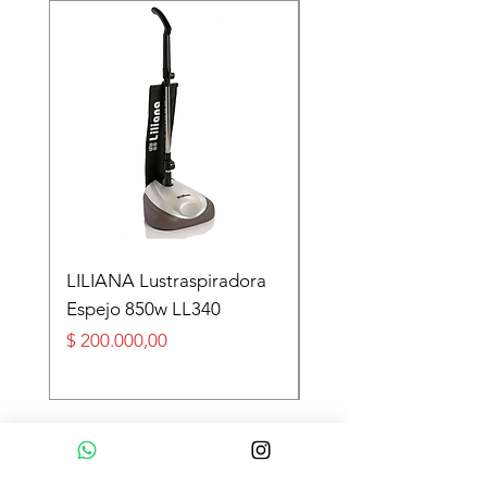
LILIANA Lustraspiradora
TASEME Leñero Sup
Espejo 850w LL340
Alpino Black 6000 cal
Precio
Precio
$ 200.000,00
$ 360.000,00