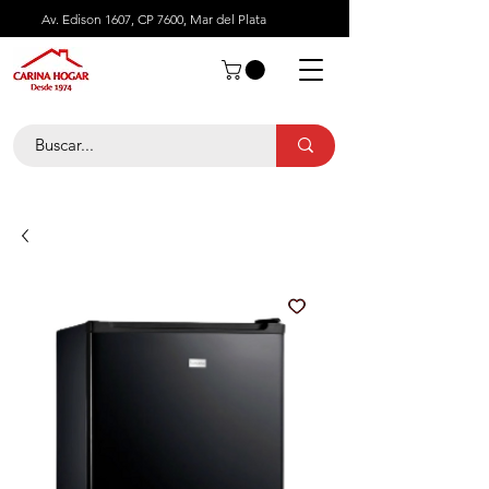
Av. Edison 1607, CP 7600, Mar del Plata