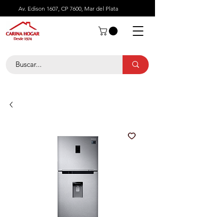
Av. Edison 1607, CP 7600, Mar del Plata