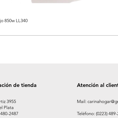
ejo 850w LL340
ación de tienda
Atención al clien
rtiz 3955
Mail: carinahogar@g
l Plata
 480-2487
Teléfono: (0223) 489