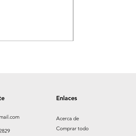
TASEME Leñero Super Alpi
Precio
$ 360.000,00
te
Enlaces
mail.com
Acerca de
Comprar todo
-2829