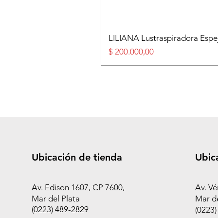
LILIANA Lustraspiradora Esp
Precio
$ 200.000,00
Ubicación de tienda
Ubic
Av. Edison 1607, CP 7600,
Av. Vé
Mar del Plata
Mar de
(0223) 489-2829
(0223)