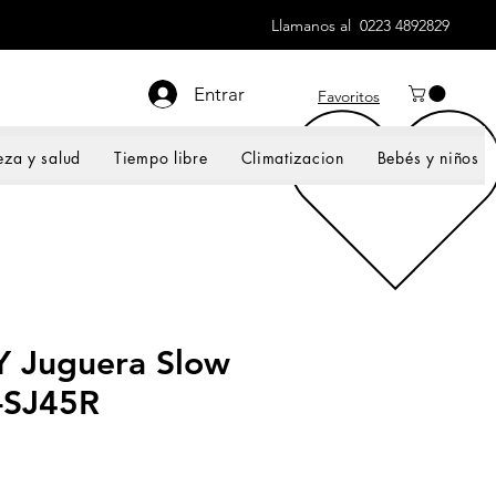
Llamanos al 0223 4892829
Entrar
Favoritos
eza y salud
Tiempo libre
Climatizacion
Bebés y niños
 Juguera Slow
E-SJ45R