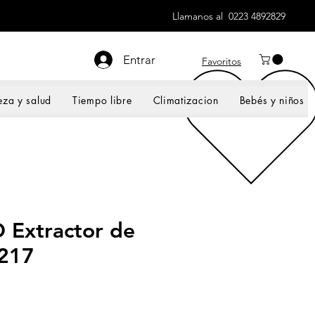
Llamanos al 0223 4892829
Entrar
Favoritos
eza y salud
Tiempo libre
Climatizacion
Bebés y niños
Extractor de
217