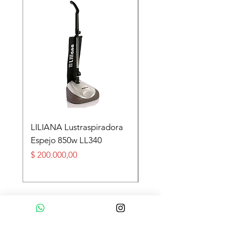
LILIANA Lustraspiradora
TASEME Leñero Sup
Espejo 850w LL340
Alpino Black 6000 cal
Precio
Precio
$ 200.000,00
$ 360.000,00