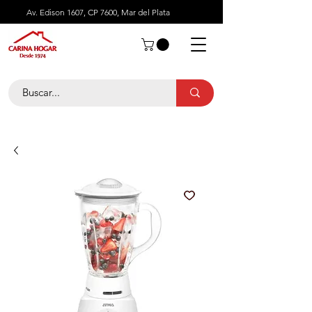
Av. Edison 1607, CP 7600, Mar del Plata