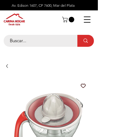
Av. Edison 1607, CP 7600, Mar del Plata