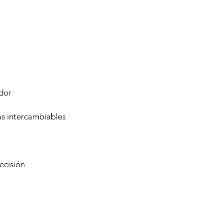
ador
as intercambiables
ecisión