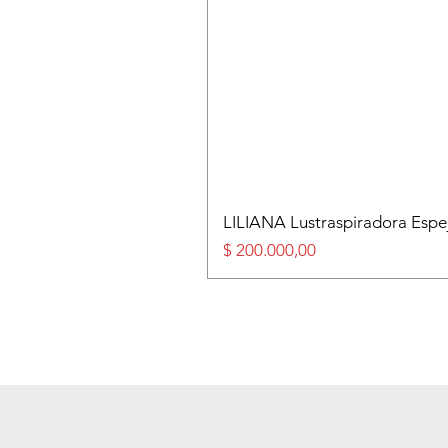
LILIANA Lustraspiradora Esp
Precio
$ 200.000,00