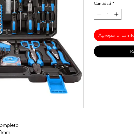
Cantidad
*
Agregar al carrit
R
completo
-13mm