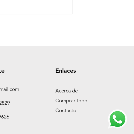
Precio
$ 360.000,00
te
Enlaces
mail.com
Acerca de
Comprar todo
-2829
Contacto
9626