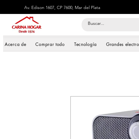
Av. Edison 1607, CP 7600, Mar del Plata
Acerca de
Comprar todo
Tecnología
Grandes electr