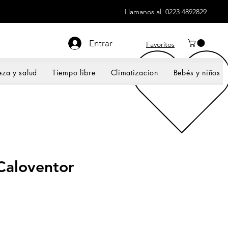
Llamanos al 0223 4892829
Entrar
Favoritos
eza y salud
Tiempo libre
Climatizacion
Bebés y niños
Caloventor