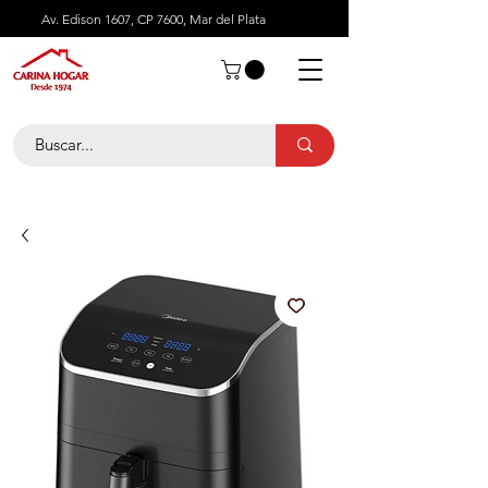
Av. Edison 1607, CP 7600, Mar del Plata