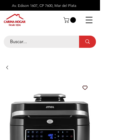
Av. Edison 1607, CP 7600, Mar del Plata