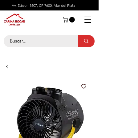
Av. Edison 1607, CP 7600, Mar del Plata