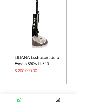
LILIANA Lustraspiradora
TASEME Leñero Sup
Espejo 850w LL340
Alpino Black 6000 cal
Precio
Precio
$ 200.000,00
$ 360.000,00