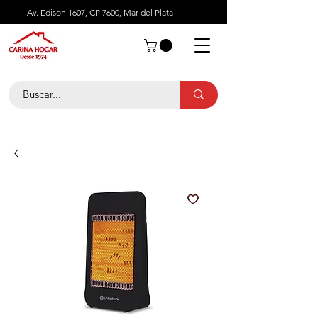
Av. Edison 1607, CP 7600, Mar del Plata