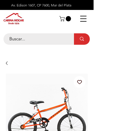
Av. Edison 1607, CP 7600, Mar del Plata