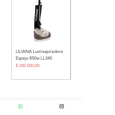
LILIANA Lustraspiradora
TASEME Leñero Sup
Espejo 850w LL340
Alpino Black 6000 cal
Precio
Precio
$ 200.000,00
$ 360.000,00