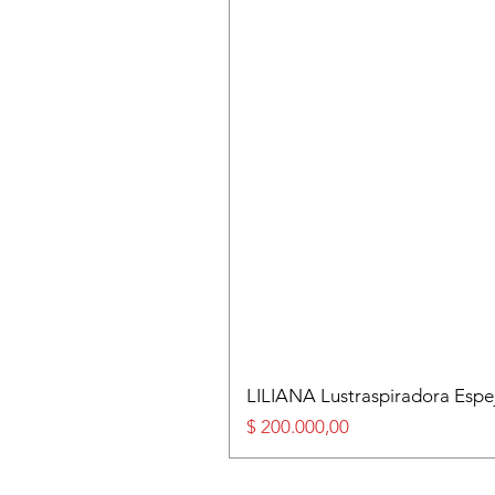
LILIANA Lustraspiradora Esp
Precio
$ 200.000,00