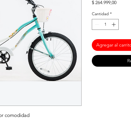
Precio
$ 264.999,00
Cantidad
*
Agregar al carrit
R
yor comodidad