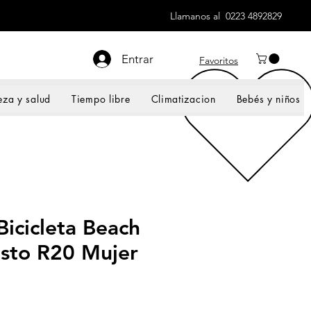
Llamanos al 0223 4892829
Entrar
Favoritos
eza y salud
Tiempo libre
Climatizacion
Bebés y niños
icicleta Beach
sto R20 Mujer