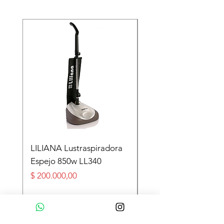
LILIANA Lustraspiradora
TASEME Leñero Sup
Espejo 850w LL340
Alpino Black 6000 cal
Precio
Precio
$ 200.000,00
$ 360.000,00