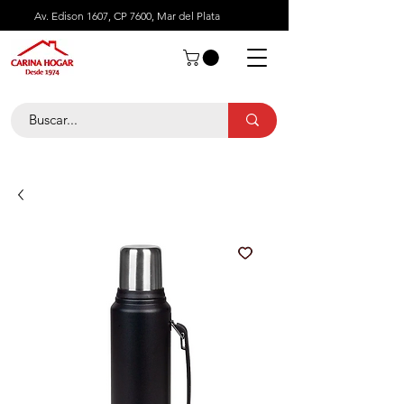
Av. Edison 1607, CP 7600, Mar del Plata