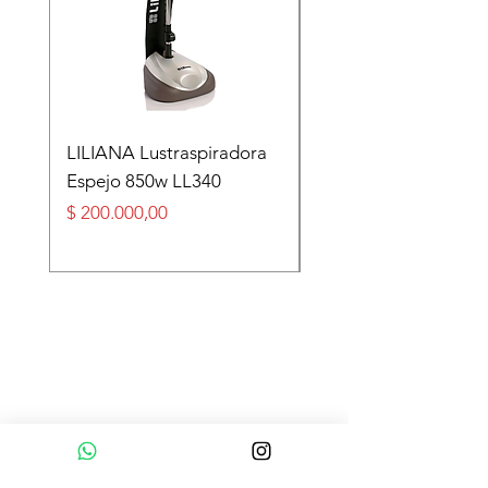
LILIANA Lustraspiradora
TASEME Leñero Sup
Espejo 850w LL340
Alpino Black 6000 cal
Precio
Precio
$ 200.000,00
$ 360.000,00