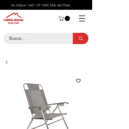
Av. Edison 1607, CP 7600, Mar del Plata