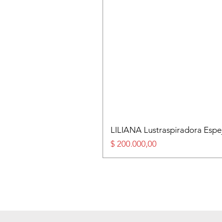
LILIANA Lustraspiradora Esp
Precio
$ 200.000,00