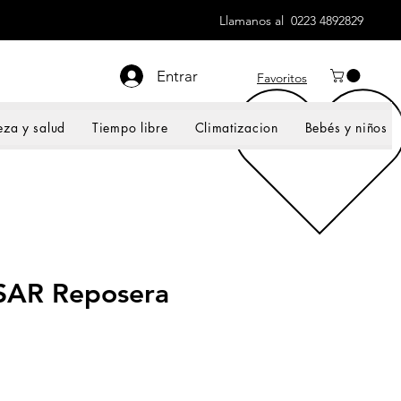
Llamanos al 0223 4892829
Entrar
Favoritos
eza y salud
Tiempo libre
Climatizacion
Bebés y niños
AR Reposera