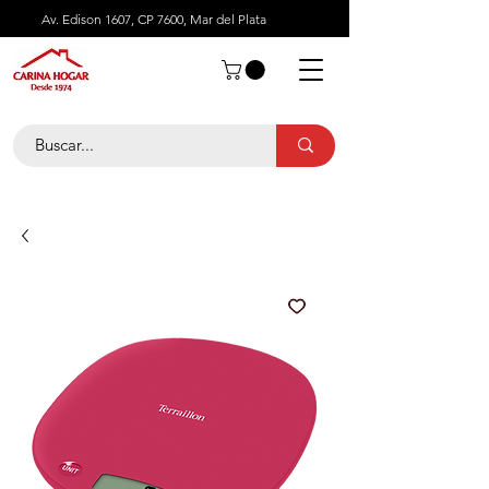
Av. Edison 1607, CP 7600, Mar del Plata