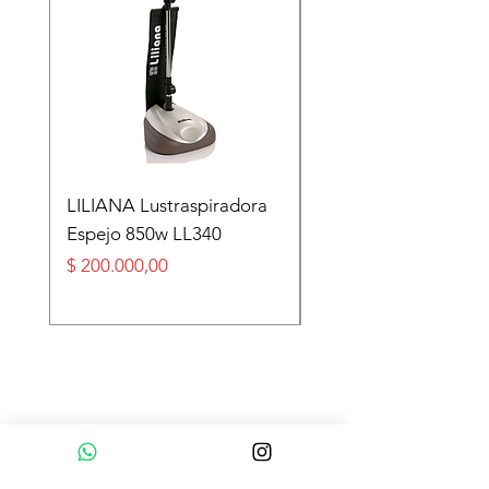
LILIANA Lustraspiradora
TASEME Leñero Sup
Espejo 850w LL340
Alpino Black 6000 cal
Precio
Precio
$ 200.000,00
$ 360.000,00