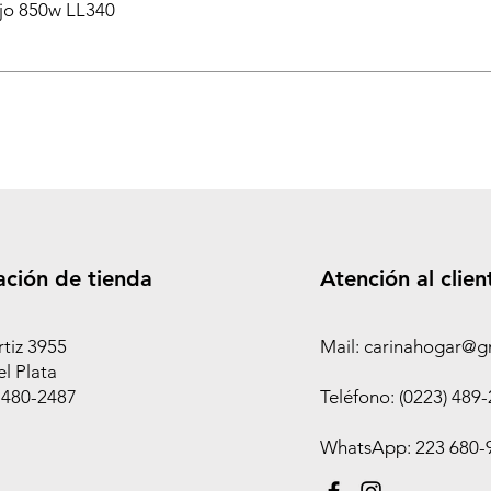
ejo 850w LL340
ación de tienda
Atención al clien
rtiz 3955
Mail: carinahogar@g
l Plata
 480-2487
Teléfono: (0223) 489
WhatsApp: 223 680-