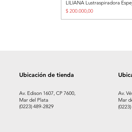
LILIANA Lustraspiradora Esp
Precio
$ 200.000,00
Ubicación de tienda
Ubic
Av. Edison 1607, CP 7600,
Av. Vé
Mar del Plata
Mar de
(0223) 489-2829
(0223)