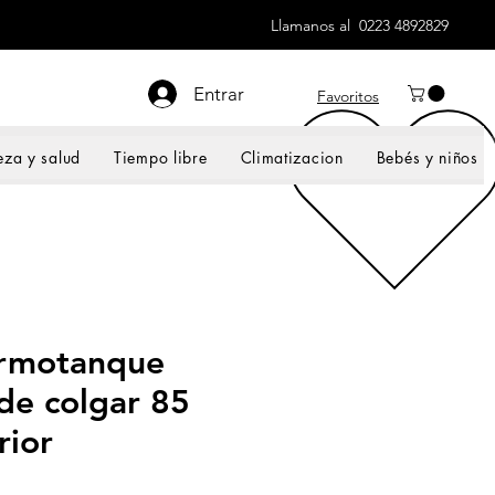
Llamanos al 0223 4892829
Entrar
Favoritos
eza y salud
Tiempo libre
Climatizacion
Bebés y niños
rmotanque
 de colgar 85
rior