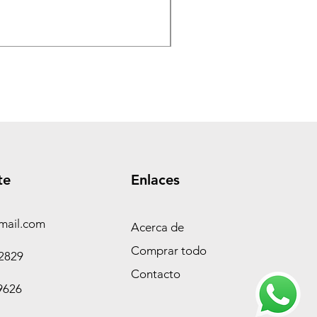
TASEME Leñero Super Alpi
Precio
$ 360.000,00
te
Enlaces
mail.com
Acerca de
Comprar todo
-2829
Contacto
9626