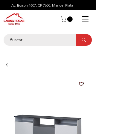
Av. Edison 1607, CP 7600, Mar del Plata