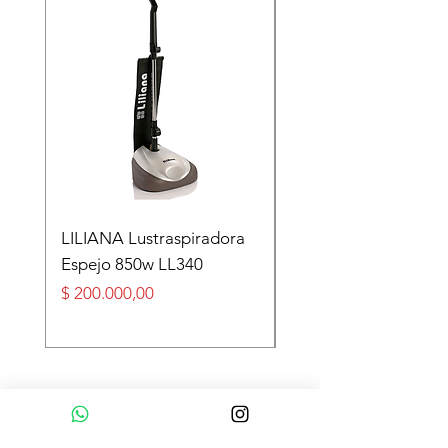
LILIANA Lustraspiradora
TASEME Leñero Sup
Espejo 850w LL340
Alpino Black 6000 cal
Precio
Precio
$ 200.000,00
$ 360.000,00