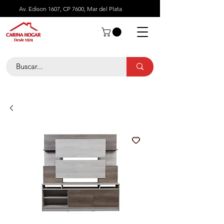
Av. Edison 1607, CP 7600, Mar del Plata