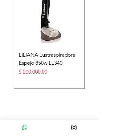
LILIANA Lustraspiradora
TASEME Leñero Sup
Espejo 850w LL340
Alpino Black 6000 cal
Precio
Precio
$ 200.000,00
$ 360.000,00