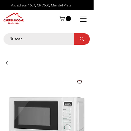
Av. Edison 1607, CP 7600, Mar del Plata