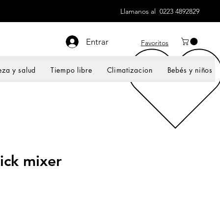
Llamanos al 0223 4892829
Entrar
Favoritos
eza y salud
Tiempo libre
Climatizacion
Bebés y niños
ick mixer