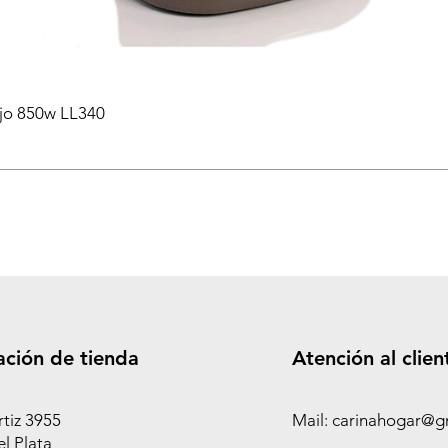
ejo 850w LL340
ación de tienda
Atención al clien
rtiz 3955
Mail: carinahogar@g
l Plata