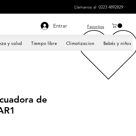
Llamanos al 0223 4892829
Entrar
Favoritos
eza y salud
Tiempo libre
Climatizacion
Bebés y niños
cuadora de
AR1