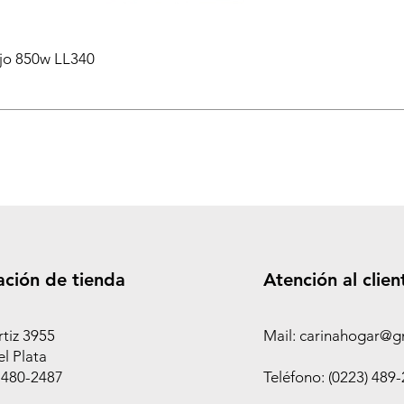
ejo 850w LL340
ación de tienda
Atención al clien
rtiz 3955
Mail: carinahogar@g
l Plata
 480-2487
Teléfono: (0223) 489