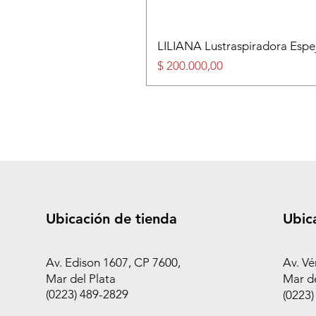
LILIANA Lustraspiradora Esp
Precio
$ 200.000,00
Ubicación de tienda
Ubic
Av. Edison 1607, CP 7600,
Av. Vé
Mar del Plata
Mar de
(0223) 489-2829
(0223)