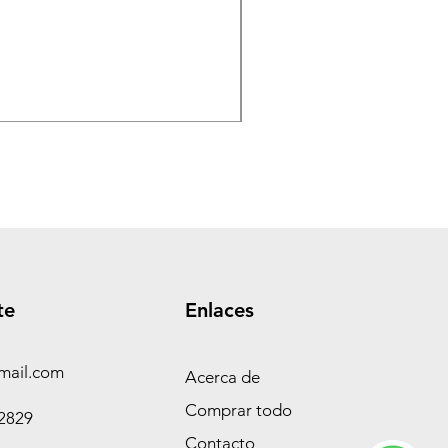
TASEME Leñero Super Alpi
Precio
$ 360.000,00
te
Enlaces
mail.com
Acerca de
Comprar todo
-2829
Contacto