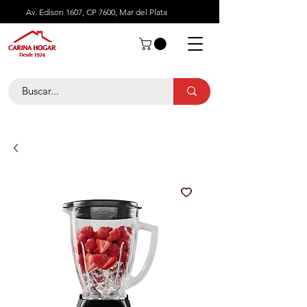
Av. Edison 1607, CP 7600, Mar del Plata