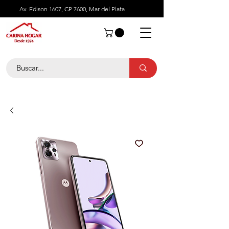
Av. Edison 1607, CP 7600, Mar del Plata