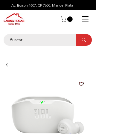
Av. Edison 1607, CP 7600, Mar del Plata