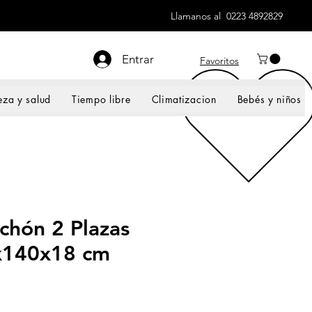
Llamanos al 0223 4892829
Entrar
Favoritos
eza y salud
Tiempo libre
Climatizacion
Bebés y niños
chón 2 Plazas
x140x18 cm