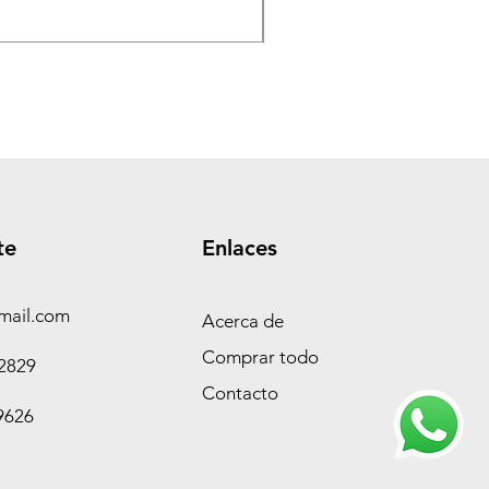
Precio
$ 360.000,00
te
Enlaces
mail.com
Acerca de
Comprar todo
-2829
Contacto
9626