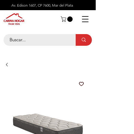
Av. Edison 1607, CP 7600, Mar del Plata