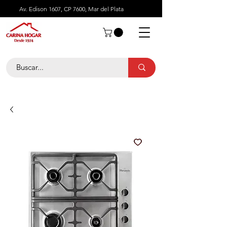
Av. Edison 1607, CP 7600, Mar del Plata