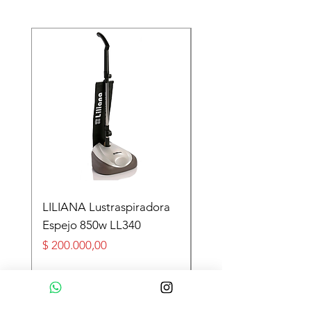
LILIANA Lustraspiradora
TASEME Leñero Sup
Espejo 850w LL340
Alpino Black 6000 cal
Precio
Precio
$ 200.000,00
$ 360.000,00