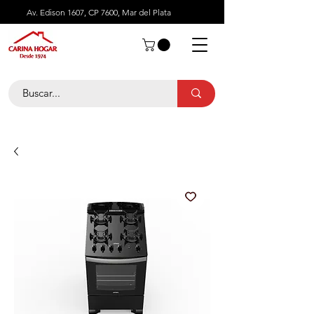
Av. Edison 1607, CP 7600, Mar del Plata