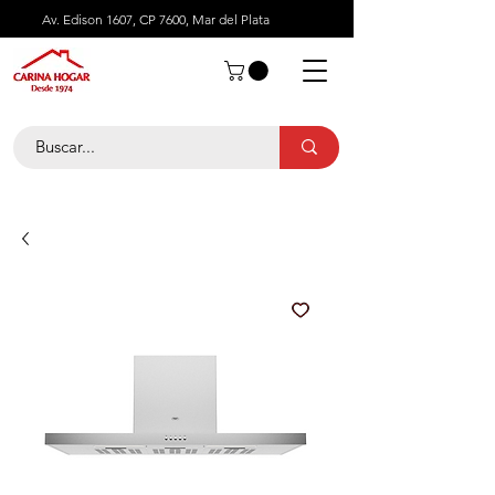
Av. Edison 1607, CP 7600, Mar del Plata