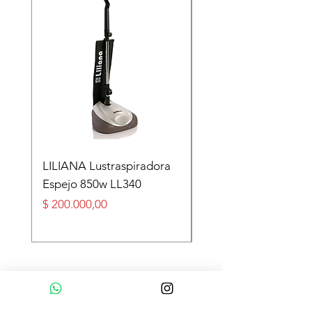
LILIANA Lustraspiradora
TASEME Leñero Sup
Espejo 850w LL340
Alpino Black 6000 cal
Precio
Precio
$ 200.000,00
$ 360.000,00