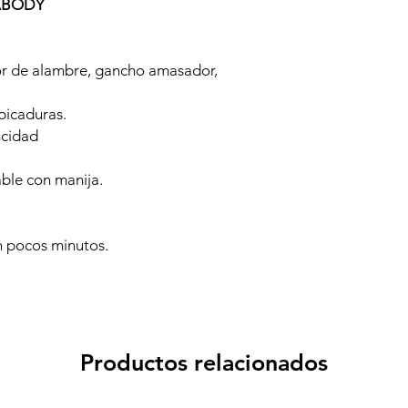
EABODY
dor de alambre, gancho amasador,
picaduras.
ocidad
able con manija.
n pocos minutos.
Productos relacionados