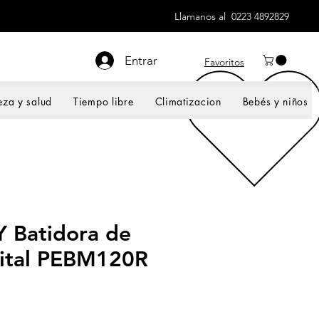
Llamanos al 0223 4892829
Entrar
Favoritos
eza y salud
Tiempo libre
Climatizacion
Bebés y niños
Batidora de
ital PEBM120R