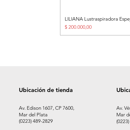
LILIANA Lustraspiradora Esp
Precio
$ 200.000,00
Ubicación de tienda
Ubic
Av. Edison 1607, CP 7600,
Av. Vé
Mar del Plata
Mar de
(0223) 489-2829
(0223)