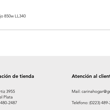
ejo 850w LL340
ación de tienda
Atención al clien
rtiz 3955
Mail: carinahogar@g
l Plata
 480-2487
Teléfono: (0223) 489