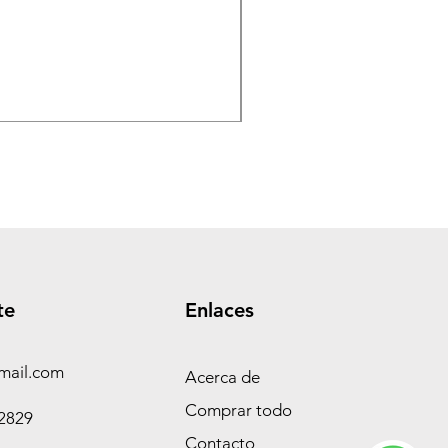
TASEME Leñero Super Alpi
Precio
$ 360.000,00
te
Enlaces
mail.com
Acerca de
Comprar todo
-2829
Contacto