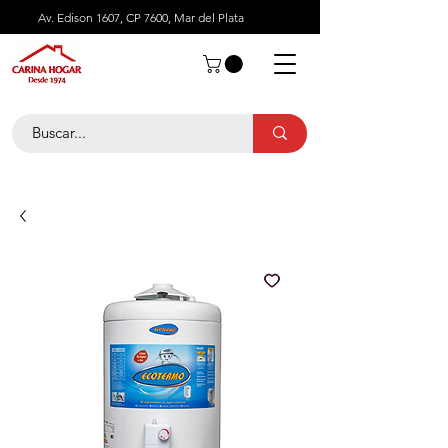
Av. Edison 1607, CP 7600, Mar del Plata