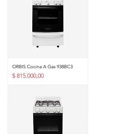
ORBIS Cocina A Gas 938BC3
Precio
$ 815.000,00