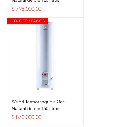
Natural de pie 120 litros
Precio
$ 795.000,00
10% OFF 3 PAGOS
SAIAR Termotanque a Gas
Natural de pie 150 litros
Precio
$ 870.000,00