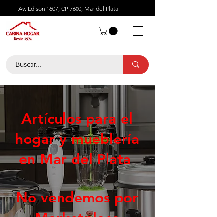
Av. Edison 1607, CP 7600, Mar del Plata
Artículos para el
hogar y mueblería
en Mar del Plata
No vendemos por