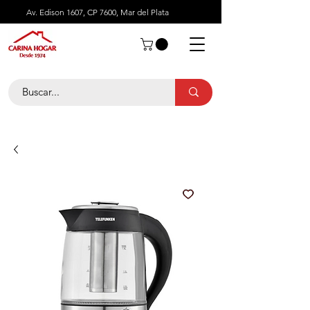
Av. Edison 1607, CP 7600, Mar del Plata