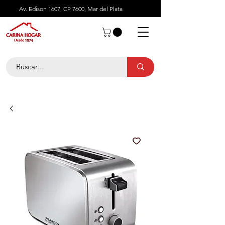
Av. Edison 1607, CP 7600, Mar del Plata