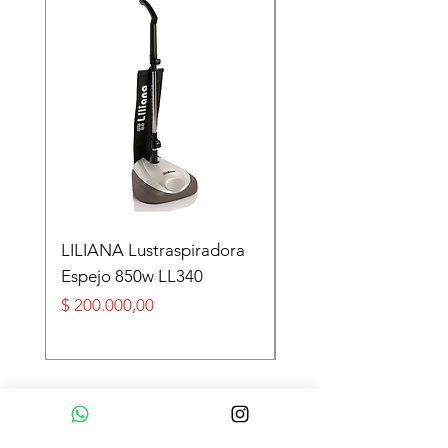
LILIANA Lustraspiradora
TASEME Leñero Sup
Espejo 850w LL340
Alpino Black 6000 cal
Precio
Precio
$ 200.000,00
$ 360.000,00