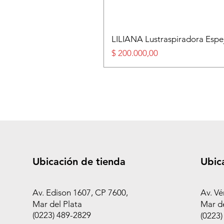
LILIANA Lustraspiradora Esp
Precio
$ 200.000,00
Ubicación de tienda
Ubic
Av. Edison 1607, CP 7600,
Av. Vé
Mar del Plata
Mar de
(0223) 489-2829
(0223)