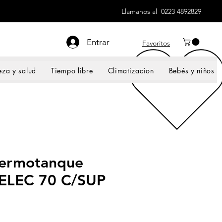
Llamanos al 0223 4892829
Entrar
Favoritos
eza y salud
Tiempo libre
Climatizacion
Bebés y niños
Termotanque
o ELEC 70 C/SUP