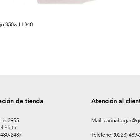
ejo 850w LL340
ación de tienda
Atención al clien
rtiz 3955
Mail: carinahogar@g
l Plata
 480-2487
Teléfono: (0223) 489