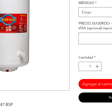
MEDIDAS
*
Elegir
PRECIO SUGERIDO -
VISA (opcional) (opci
Cantidad
*
Agregar al carrit
R
/4? BSP