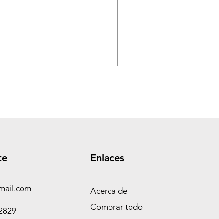
TASEME Leñero Super Alpi
Precio
$ 360.000,00
te
Enlaces
mail.com
Acerca de
Comprar todo
-2829