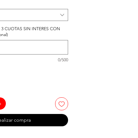
 3 CUOTAS SIN INTERES CON
onal)
0/500
o
ealizar compra