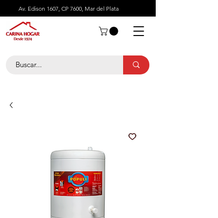
Av. Edison 1607, CP 7600, Mar del Plata